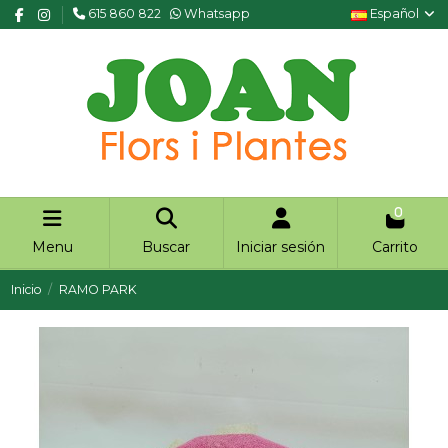
615 860 822
Whatsapp
Español
0
Menu
Buscar
Iniciar sesión
Carrito
Inicio
RAMO PARK