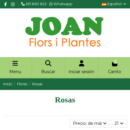
615 860 822
Whatsapp
Español
0
Menu
Buscar
Iniciar sesión
Carrito
Inicio
Flores
Rosas
Rosas
Precio: de más bajo a más a
21