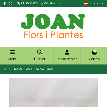
615 860 822
Whatsapp
Español
0
Menu
Buscar
Iniciar sesión
Carrito
Inicio
RAMO LAVANDA NATURAL