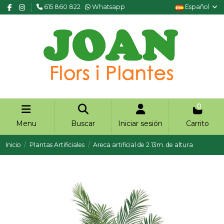
615 860 822
Whatsapp
Español
0
Menu
Buscar
Iniciar sesión
Carrito
Inicio
Plantas Artificiales
Areca artificial de 2.13m. de altura