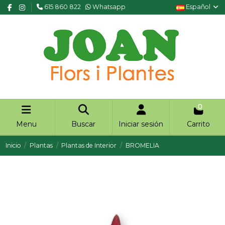
615 860 822
Whatsapp
Español
0
Menu
Buscar
Iniciar sesión
Carrito
Inicio
Plantas
Plantas de Interior
BROMELIA