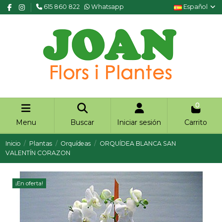
615 860 822
Whatsapp
Español
0
Menu
Buscar
Iniciar sesión
Carrito
Inicio
Plantas
Orquídeas
ORQUÍDEA BLANCA SAN
VALENTÍN CORAZON
¡En oferta!