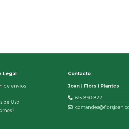
n Legal
Contacto
n de envíos
Joan | Flors i Plantes
l
615 860 822
s de Uso
comandes@florsjoan.
somos?