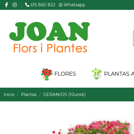
615 860 822
Whatsapp
FLORES
PLANTAS A
Inicio
Plantas
GERANIOS (10unid.)