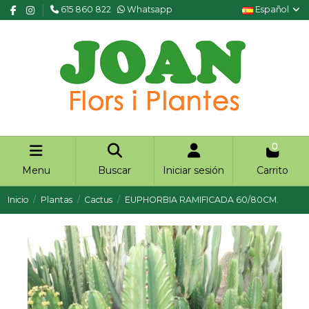
615 860 822
Whatsapp
Español
0
Menu
Buscar
Iniciar sesión
Carrito
Inicio
Plantas
Cactus
EUPHORBIA RAMIFICADA 60/80CM.