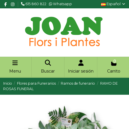
615 860 822
Whatsapp
Español
0
Menu
Buscar
Iniciar sesión
Carrito
Inicio
Flores para Funerarios
Ramos de funerario
RAMO DE
ROSAS FUNERAL