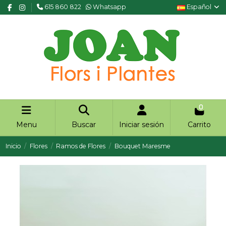
615 860 822
Whatsapp
Español
0
Menu
Buscar
Iniciar sesión
Carrito
Inicio
Flores
Ramos de Flores
Bouquet Maresme