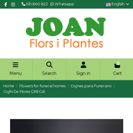
615 860 822
Whatsapp
English
0
Menu
Search
Sign in
Cart
Home
Flowers for funeral homes
Cojines para Funerario
CojÍN De Flores GRECIA