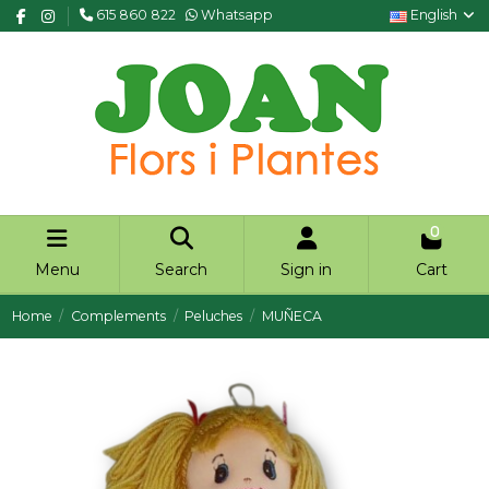
615 860 822
Whatsapp
English
0
Menu
Search
Sign in
Cart
Home
Complements
Peluches
MUÑECA