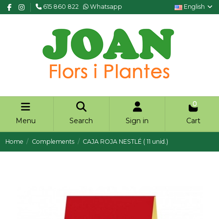
615 860 822
Whatsapp
English
0
Menu
Search
Sign in
Cart
Home
Complements
CAJA ROJA NESTLÉ ( 11 unid.)