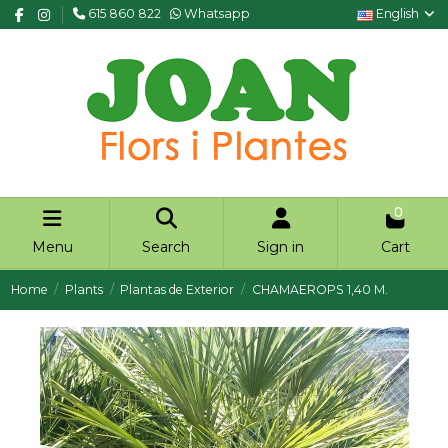
615 860 822
Whatsapp
English
0
Menu
Search
Sign in
Cart
Home
Plants
Plantas de Exterior
CHAMAEROPS 1,40 M.