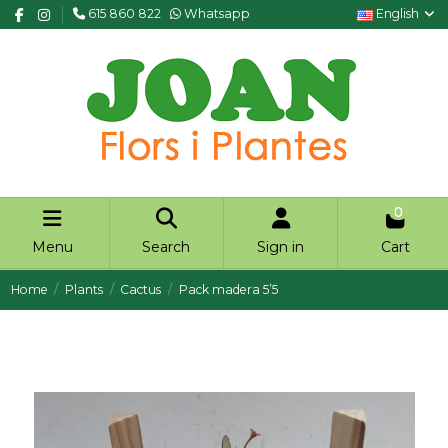
615 860 822
Whatsapp
English
0
Menu
Search
Sign in
Cart
Home
Plants
Cactus
Pack madera 5’5