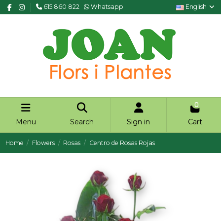
615 860 822
Whatsapp
English
0
Menu
Search
Sign in
Cart
Home
Flowers
Rosas
Centro de Rosas Rojas