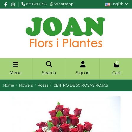
615 860 822
Whatsapp
English
0
Menu
Search
Sign in
Cart
Home
Flowers
Rosas
CENTRO DE 50 ROSAS ROJAS