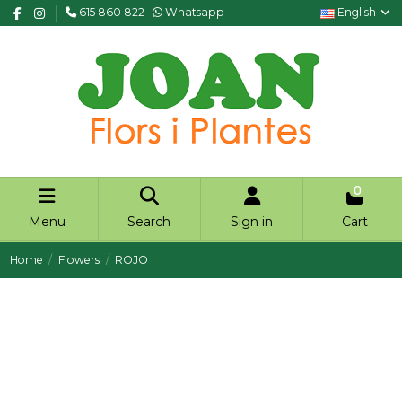
615 860 822
Whatsapp
English
0
Menu
Search
Sign in
Cart
Home
Flowers
ROJO