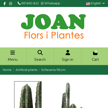
615 860 822
Whatsapp
English
0
Menu
Search
Sign in
Cart
Home
Artificial plants
Echeveria 116 cm