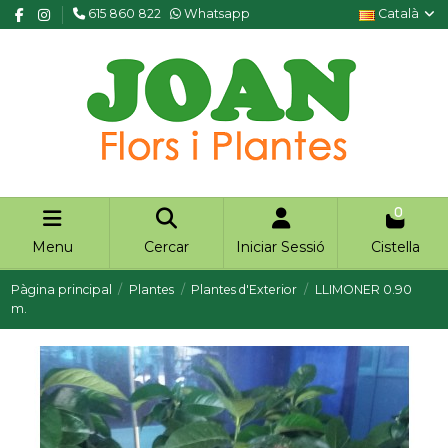
615 860 822
Whatsapp
Català
0
Menu
Cercar
Iniciar Sessió
Cistella
Pàgina principal
Plantes
Plantes d'Exterior
LLIMONER 0.90
m.