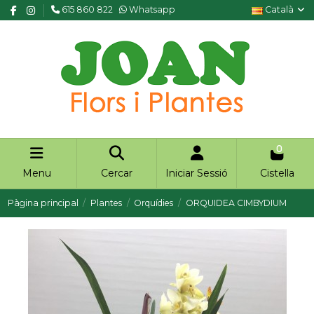
615 860 822
Whatsapp
Català
0
Menu
Cercar
Iniciar Sessió
Cistella
Pàgina principal
Plantes
Orquídies
ORQUIDEA CIMBYDIUM