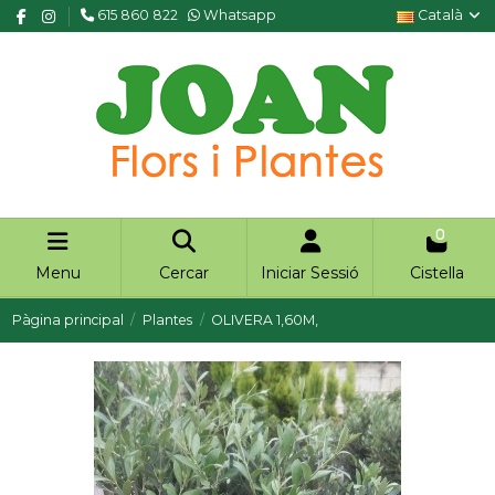
615 860 822
Whatsapp
Català
0
Menu
Cercar
Iniciar Sessió
Cistella
Pàgina principal
Plantes
OLIVERA 1,60M,