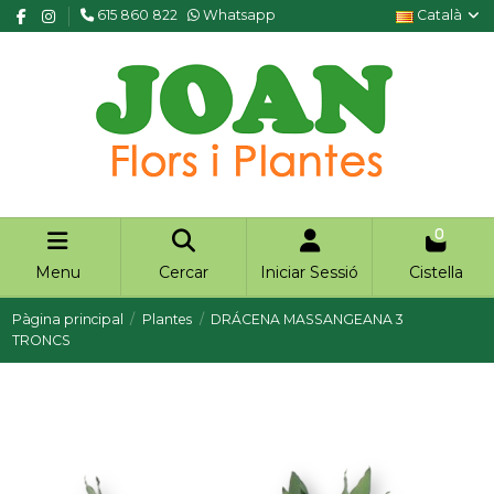
615 860 822
Whatsapp
Català
0
Menu
Cercar
Iniciar Sessió
Cistella
Pàgina principal
Plantes
DRÁCENA MASSANGEANA 3
TRONCS