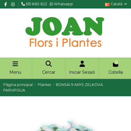
615 860 822
Whatsapp
Català
0
Menu
Cercar
Iniciar Sessió
Cistella
Pàgina principal
Plantes
BONSÁI 9 ANYS ZELKOVA
PARVIFOLIA