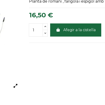
Planta de romaní , farigola i espigol amb 
16,50 €
Afegir a la cistella