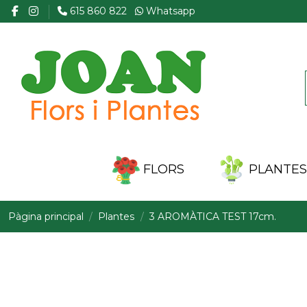
615 860 822
Whatsapp
FLORS
PLANTES 
Pàgina principal
Plantes
3 AROMÀTICA TEST 17cm.