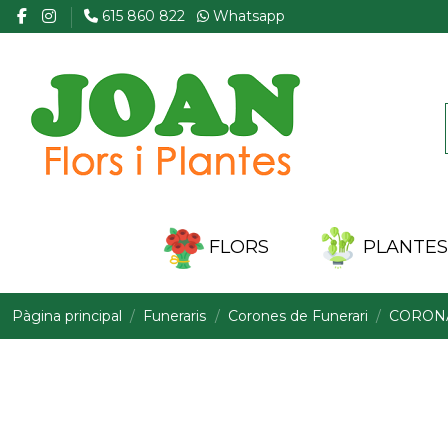
615 860 822
Whatsapp
FLORS
PLANTES 
Pàgina principal
Funeraris
Corones de Funerari
CORONA