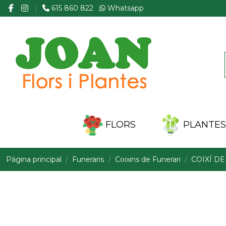
615 860 822
Whatsapp
FLORS
PLANTES 
Pàgina principal
Funeraris
Coixins de Funerari
COIXÍ DE