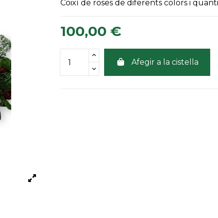
Coixí de roses de diferents colors i quanti
100,00 €
Afegir a la cistella