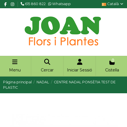
615 860 822
Whatsapp
Català
0
Menu
Cercar
Iniciar Sessió
Cistella
Pàgina principal
NADAL
CENTRE NADAL PONSÈTIA TEST DE
PLASTIC