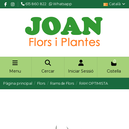
615 860 822
Whatsapp
Català
0
Menu
Cercar
Iniciar Sessió
Cistella
Pàgina principal
Flors
Rams de Flors
RAM OPTIMISTA