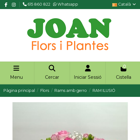
615 860 822
Whatsapp
Català
0
Menu
Cercar
Iniciar Sessió
Cistella
Pàgina principal
Flors
Rams amb gerro
RAM ILUSIÓ