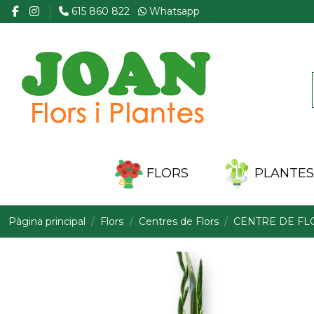
615 860 822
Whatsapp
FLORS
PLANTES 
Pàgina principal
Flors
Centres de Flors
CENTRE DE FL