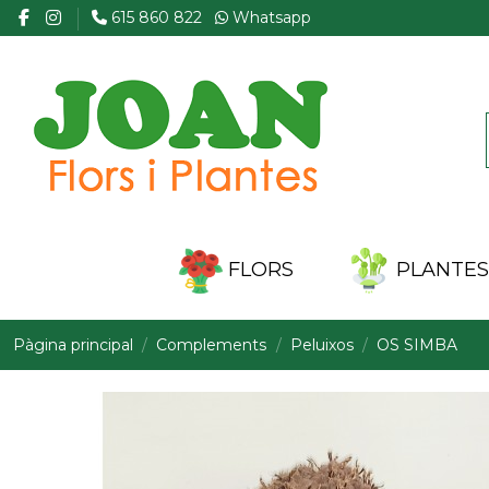
615 860 822
Whatsapp
FLORS
PLANTES 
Pàgina principal
Complements
Peluixos
OS SIMBA