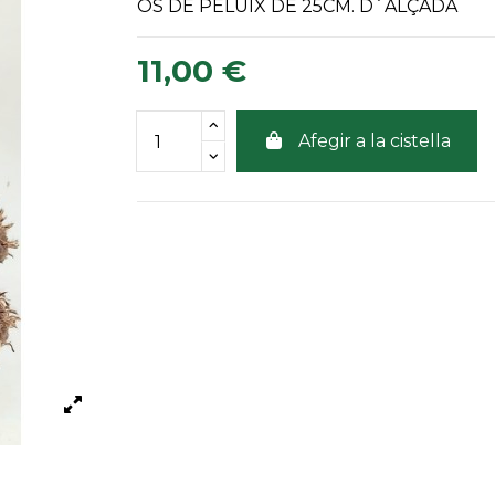
OS DE PELUIX DE 25CM. D´ALÇADA
11,00 €
Afegir a la cistella