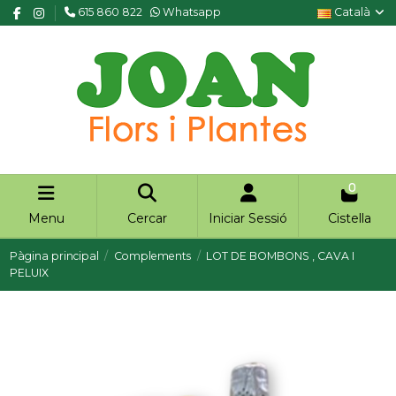
615 860 822
Whatsapp
Català
0
Menu
Cercar
Iniciar Sessió
Cistella
Pàgina principal
Complements
LOT DE BOMBONS , CAVA I
PELUIX